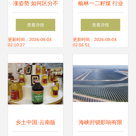
涨姿势 如何区分不
榆林一二籽煤 行业
同品种的煤？有图
品质标杆与市场价
查看详情
查看详情
有真相
值解析
更新时间：2026-08-04
更新时间：2026-08-04
02:10:27
02:56:51
乡土中国·云南版
海峡封锁影响有限