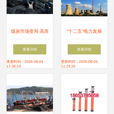
煤炭市场变局 高库
“十二五”电力发展
存、低价与进口限
主调 绿色电力逐步
查看详情
查看详情
制政策重启的深层
替代传统煤炭能源
更新时间：2026-08-04
更新时间：2026-08-04
17:36:19
11:23:26
次解析