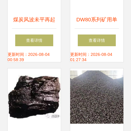
煤炭风波未平再起
DW80系列矿用单
波澜 澳政府要求中
体液压支柱与金属
查看详情
查看详情
国给出“合理解
绞接顶梁 支撑煤矿
更新时间：2026-08-04
更新时间：2026-08-04
00:58:39
01:27:34
释”的双重审视
安全的坚实基础