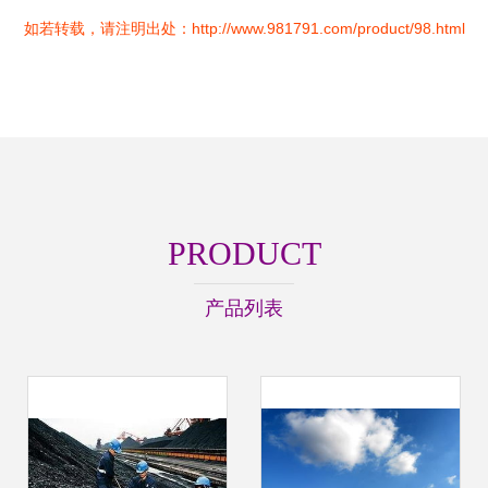
如若转载，请注明出处：http://www.981791.com/product/98.html
PRODUCT
产品列表