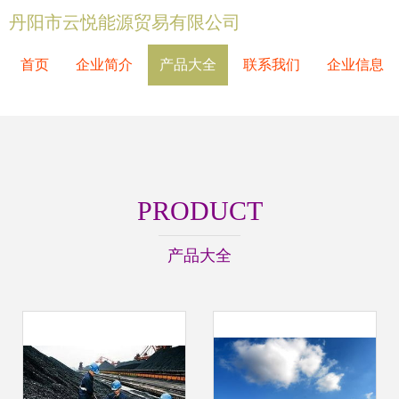
丹阳市云悦能源贸易有限公司
首页
企业简介
产品大全
联系我们
企业信息
PRODUCT
产品大全