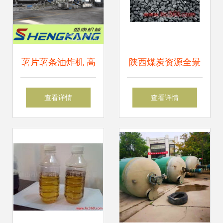
解析
薯片薯条油炸机 高
陕西煤炭资源全景
效生产的核心设备
解析 从矿产资源到
查看详情
查看详情
解析
慧聪网采购指南