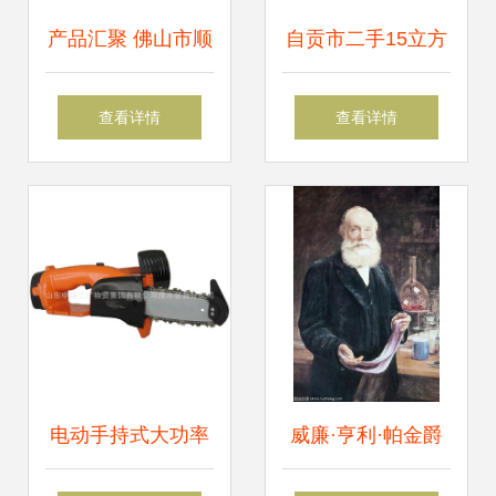
产品汇聚 佛山市顺
自贡市二手15立方
德区中油龙桥燃料
不锈钢搅拌罐食品
查看详情
查看详情
公司煤炭实景展示
厂直销探秘 煤炭行
业的工业协同效应
电动手持式大功率
威廉·亨利·帕金爵