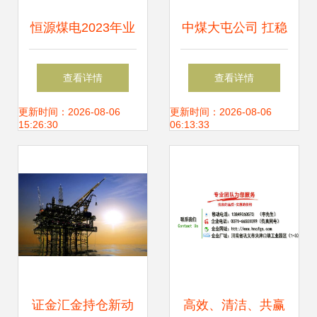
恒源煤电2023年业
中煤大屯公司 扛稳
绩报告 净利润同比
能源保供使命，传
查看详情
查看详情
下滑19.43%，拟实
递温暖促进民族团
更新时间：2026-08-06
更新时间：2026-08-06
15:26:30
06:13:33
施10派8.5元分红
结
方案
证金汇金持仓新动
高效、清洁、共赢